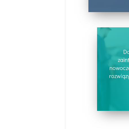
Do
zain
nowocz
rozwiąz