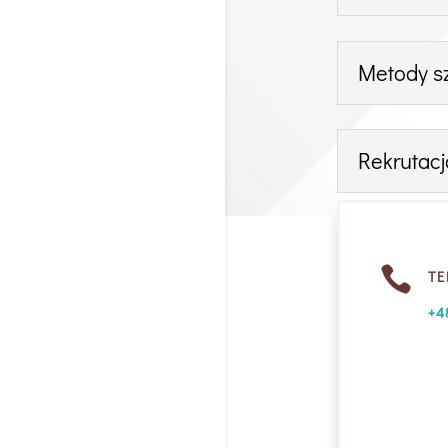
Metody s
Rekrutacja

TE
+4