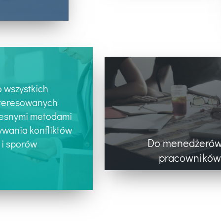
 wszystkich
teresowanych
esnymi metodami
ywania konfliktów
Do menedżerów,
i sporów
pracowników