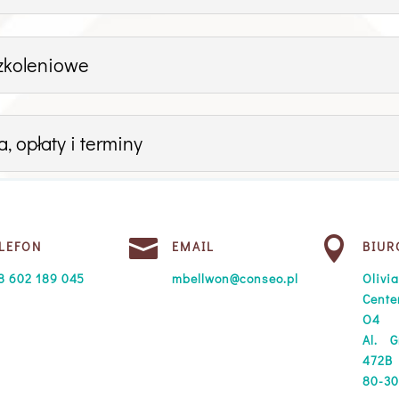
zkoleniowe
, opłaty i terminy


LEFON
EMAIL
BIUR
8 602 189 045
mbellwon@conseo.pl
Olivi
Cente
O4
Al. G
472B
80-30