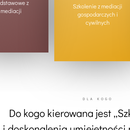
dstawowe z
Szkolenie z mediacji
mediacji
gospodarczych i
cywilnych
DLA KOGO
Do kogo kierowana jest „Sz
i doskonalenia umiejętności 