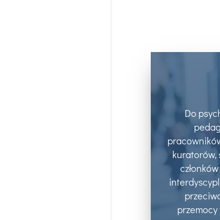
Do psyc
pedag
pracowników
kuratorów, 
członków
interdyscypl
przeciwd
przemocy 