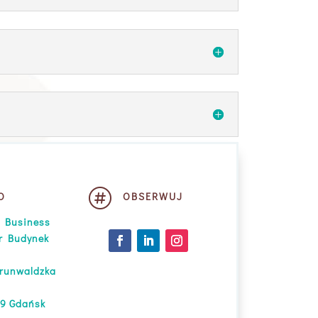

O
OBSERWUJ
a Business
r Budynek
runwaldzka
9 Gdańsk