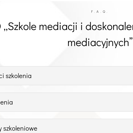
F.A.Q.
 „Szkole mediacji i doskonale
mediacyjnych”
i szkolenia
lenia
y szkoleniowe