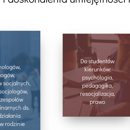
Do studentów
hologów,
kierunków:
ogów,
psychologia,
 socjalnych,
pedagogika,
socjologów,
resocjalizacja,
 zespołów
prawo
inarnych ds.
ziałania
w rodzinie