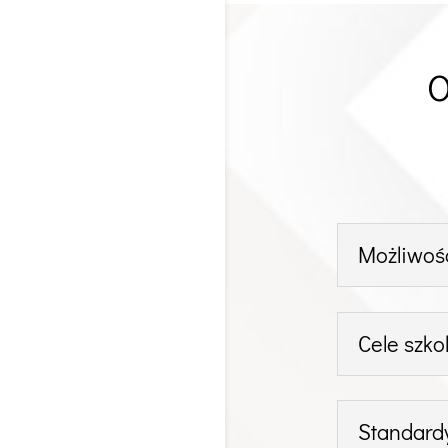
O
Możliwośc
Cele szko
Standard